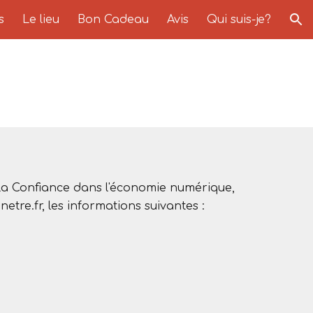
s
Le lieu
Bon Cadeau
Avis
Qui suis-je?
ion
r la Confiance dans l'économie numérique,
netre.fr, les informations suivantes :