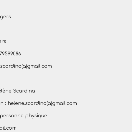
ngers
ers
79599086
e.scardina(a)gmail.com
élène Scardina
n : helene.scardina(a)gmail.com
e personne physique
ail.com