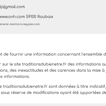
a(a)gmail.com
//www.ovh.com 59100 Roubaix
generer-mentions-legales.com
et de fournir une information concernant l’ensemble des
r sur le site traditionsdubienetre.fr des informations au
s, des inexactitudes et des carences dans la mise à jou
es informations.
e traditionsdubienetre.fr sont données à titre indicatif
s sous réserve de modifications ayant été apportées de