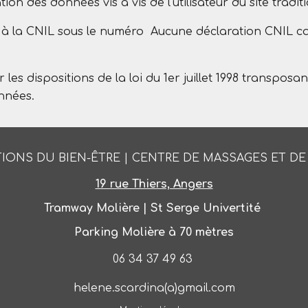
on des données vis à vis de l'utilisateur du site tradit
aré à la CNIL sous le numéro Aucune déclaration CNIL c
 dispositions de la loi du 1er juillet 1998 transposant 
nnées.
TIONS DU BIEN-ÊTRE
|
CENTRE DE MASSAGES ET DE
19 rue Thiers, Angers
Tramway Molière | St Serge Univertité
Parking Molière à 70 mètres
06 34 37 49 63
helene.scardina(a)gmail.com