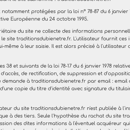
otamment protégées par la loi n° 78-87 du 6 janvier 19
rective Européenne du 24 octobre 1995.
riétaire du site ne collecte des informations personnelle
e site traditionsdubienetre.fr. L'utilisateur fournit c
même à leur saisie. Il est alors précisé à l'utilisateur d
38 et suivants de la loi 78-17 du 6 janvier 1978 relative
it d’accès, de rectification, de suppression et d’oppos
re demande à traditionsdubienetre.fr par email : emai
e copie du titre d’identité avec signature du titulair
teur du site traditionsdubienetre.fr n'est publiée à l'ins
 à des tiers. Seule l'hypothèse du rachat du site trad
mission des dites informations à l'éventuel acquéreur q